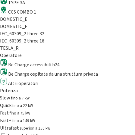
TYPE 3A
CCS COMBO 1
DOMESTIC_E
DOMESTIC_F
IEC_60309_2 three 32
IEC_60309_2 three 16
TESLA_R
Operatore
Be Charge accessibili h24
Be Charge ospitate da una struttura privata
Altri operatori
Potenza
Slow
fino a 7 kW
Quick
fino a 22 kW
Fast
fino a 75 kW
Fast+
fino a 149 kW
Ultrafast
superiori a 150 kW