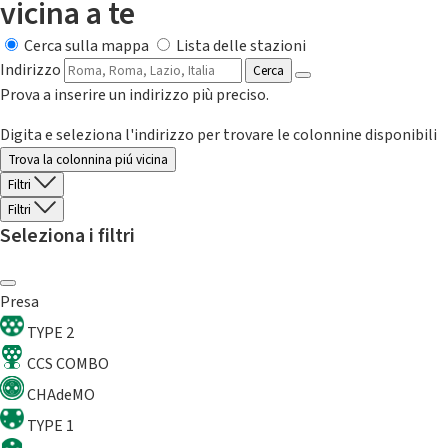
vicina a te
Cerca sulla mappa
Lista delle stazioni
Indirizzo
Cerca
Prova a inserire un indirizzo più preciso.
Digita e seleziona l'indirizzo per trovare le colonnine disponibili
Trova la colonnina piú vicina
Filtri
Filtri
Seleziona i filtri
Presa
TYPE 2
CCS COMBO
CHAdeMO
TYPE 1