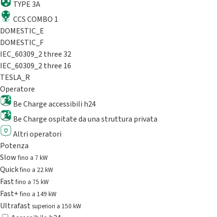
TYPE 3A
CCS COMBO 1
DOMESTIC_E
DOMESTIC_F
IEC_60309_2 three 32
IEC_60309_2 three 16
TESLA_R
Operatore
Be Charge accessibili h24
Be Charge ospitate da una struttura privata
Altri operatori
Potenza
Slow
fino a 7 kW
Quick
fino a 22 kW
Fast
fino a 75 kW
Fast+
fino a 149 kW
Ultrafast
superiori a 150 kW