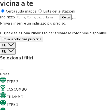
vicina a te
Cerca sulla mappa
Lista delle stazioni
Indirizzo
Cerca
Prova a inserire un indirizzo più preciso.
Digita e seleziona l'indirizzo per trovare le colonnine disponibili
Trova la colonnina piú vicina
Filtri
Filtri
Seleziona i filtri
Presa
TYPE 2
CCS COMBO
CHAdeMO
TYPE 1