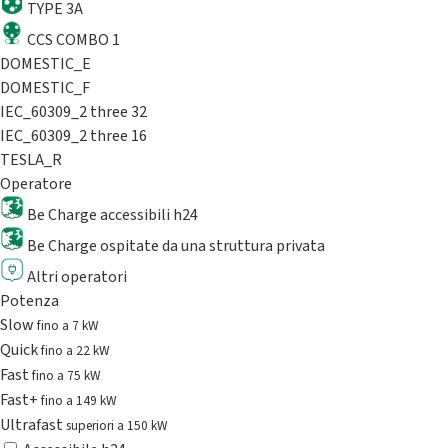
TYPE 3A
CCS COMBO 1
DOMESTIC_E
DOMESTIC_F
IEC_60309_2 three 32
IEC_60309_2 three 16
TESLA_R
Operatore
Be Charge accessibili h24
Be Charge ospitate da una struttura privata
Altri operatori
Potenza
Slow
fino a 7 kW
Quick
fino a 22 kW
Fast
fino a 75 kW
Fast+
fino a 149 kW
Ultrafast
superiori a 150 kW