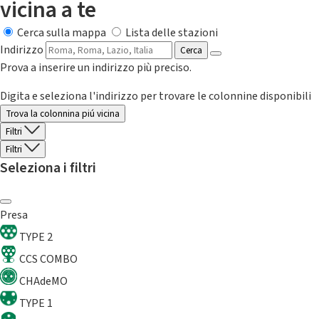
vicina a te
Cerca sulla mappa
Lista delle stazioni
Indirizzo
Cerca
Prova a inserire un indirizzo più preciso.
Digita e seleziona l'indirizzo per trovare le colonnine disponibili
Trova la colonnina piú vicina
Filtri
Filtri
Seleziona i filtri
Presa
TYPE 2
CCS COMBO
CHAdeMO
TYPE 1