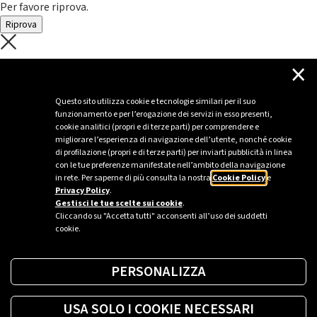
Per favore riprova.
Riprova
C'è un problema con il recupero dei
×
dati.
Questo sito utilizza cookie e tecnologie similari per il suo
funzionamento e per l’erogazione dei servizi in esso presenti,
Per favore riprova piú tardi
cookie analitici (propri e di terze parti) per comprendere e
migliorare l’esperienza di navigazione dell’utente, nonché cookie
Chiudi
di profilazione (propri e di terze parti) per inviarti pubblicità in linea
con le tue preferenze manifestate nell’ambito della navigazione
in rete. Per saperne di più consulta la nostra
Cookie Policy
e
Privacy Policy
.
Sei un’azienda o una PA?
Gestisci le tue scelte sui cookie
.
Cliccando su "Accetta tutti" acconsenti all’uso dei suddetti
cookie.
Trova la soluzione più giusta per te.
PERSONALIZZA
Richiedi una colonnina
USA SOLO I COOKIE NECESSARI