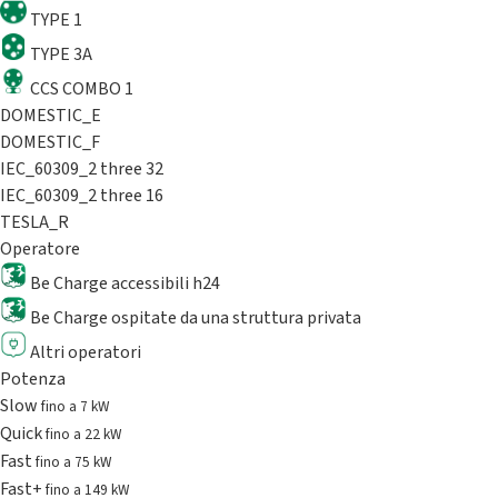
TYPE 1
TYPE 3A
CCS COMBO 1
DOMESTIC_E
DOMESTIC_F
IEC_60309_2 three 32
IEC_60309_2 three 16
TESLA_R
Operatore
Be Charge accessibili h24
Be Charge ospitate da una struttura privata
Altri operatori
Potenza
Slow
fino a 7 kW
Quick
fino a 22 kW
Fast
fino a 75 kW
Fast+
fino a 149 kW