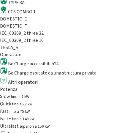
TYPE 3A
CCS COMBO 1
DOMESTIC_E
DOMESTIC_F
IEC_60309_2 three 32
IEC_60309_2 three 16
TESLA_R
Operatore
Be Charge accessibili h24
Be Charge ospitate da una struttura privata
Altri operatori
Potenza
Slow
fino a 7 kW
Quick
fino a 22 kW
Fast
fino a 75 kW
Fast+
fino a 149 kW
Ultrafast
superiori a 150 kW