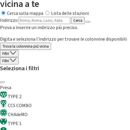
vicina a te
Cerca sulla mappa
Lista delle stazioni
Indirizzo
Cerca
Prova a inserire un indirizzo più preciso.
Digita e seleziona l'indirizzo per trovare le colonnine disponibili
Trova la colonnina piú vicina
Filtri
Filtri
Seleziona i filtri
Presa
TYPE 2
CCS COMBO
CHAdeMO
TYPE 1