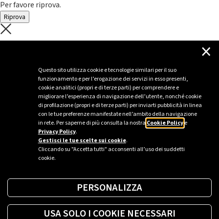
Per favore riprova.
Riprova
C'è un problema con il recupero dei
×
dati.
Questo sito utilizza cookie e tecnologie similari per il suo
funzionamento e per l’erogazione dei servizi in esso presenti,
Per favore riprova piú tardi
cookie analitici (propri e di terze parti) per comprendere e
migliorare l’esperienza di navigazione dell’utente, nonché cookie
Chiudi
di profilazione (propri e di terze parti) per inviarti pubblicità in linea
con le tue preferenze manifestate nell’ambito della navigazione
in rete. Per saperne di più consulta la nostra
Cookie Policy
e
Privacy Policy
.
Sei un’azienda o una PA?
Gestisci le tue scelte sui cookie
.
Cliccando su "Accetta tutti" acconsenti all’uso dei suddetti
cookie.
Trova la soluzione più giusta per te.
PERSONALIZZA
Richiedi una colonnina
USA SOLO I COOKIE NECESSARI