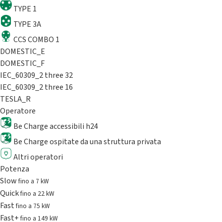
TYPE 1
TYPE 3A
CCS COMBO 1
DOMESTIC_E
DOMESTIC_F
IEC_60309_2 three 32
IEC_60309_2 three 16
TESLA_R
Operatore
Be Charge accessibili h24
Be Charge ospitate da una struttura privata
Altri operatori
Potenza
Slow
fino a 7 kW
Quick
fino a 22 kW
Fast
fino a 75 kW
Fast+
fino a 149 kW