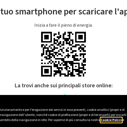
l tuo smartphone per scaricare l'
Inizia a fare il pieno di energia.
La trovi anche sui principali store online:
 funzionamento e per l’erogazione dei servizi in esso presenti, cookie analitici (propri e di
avigazione dell’utente, nonché cookie di profilazione (propri e di terze parti) per inviarti
’ambito della navigazione in rete. Per saperne di più consulta la nostra
Cookie Policy
e