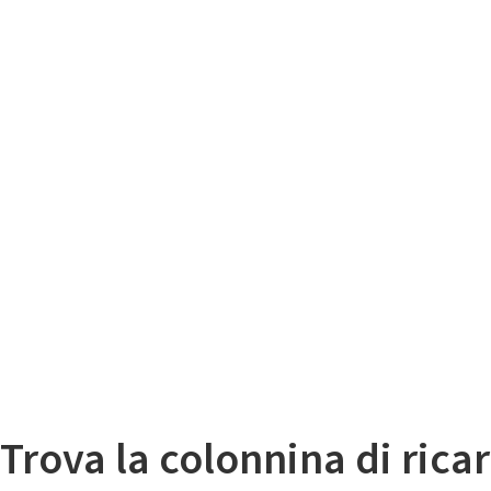
Il
Mappa colonnine di ricarica auto elettriche
Trova la colonnina di ricar