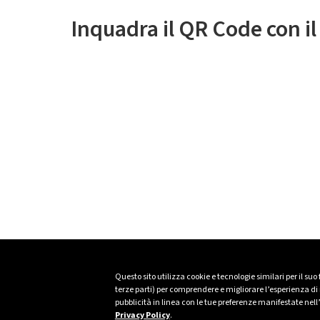
Inquadra il QR Code con i
Questo sito utilizza cookie e tecnologie similari per il suo
terze parti) per comprendere e migliorare l’esperienza di n
pubblicità in linea con le tue preferenze manifestate nell
Privacy Policy
.