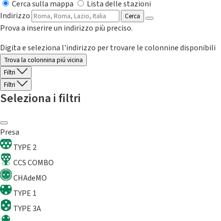
Cerca sulla mappa
Lista delle stazioni
Indirizzo
Cerca
Prova a inserire un indirizzo più preciso.
Digita e seleziona l'indirizzo per trovare le colonnine disponibili
Trova la colonnina piú vicina
Filtri
Filtri
Seleziona i filtri
Presa
TYPE 2
CCS COMBO
CHAdeMO
TYPE 1
TYPE 3A