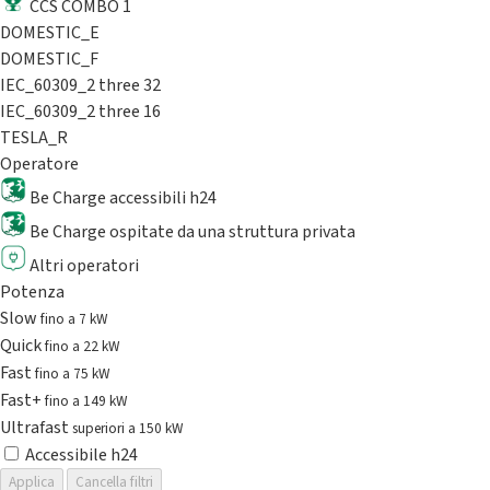
CCS COMBO 1
DOMESTIC_E
DOMESTIC_F
IEC_60309_2 three 32
IEC_60309_2 three 16
TESLA_R
Operatore
Be Charge accessibili h24
Be Charge ospitate da una struttura privata
Altri operatori
Potenza
Slow
fino a 7 kW
Quick
fino a 22 kW
Fast
fino a 75 kW
Fast+
fino a 149 kW
Ultrafast
superiori a 150 kW
Accessibile h24
Applica
Cancella filtri