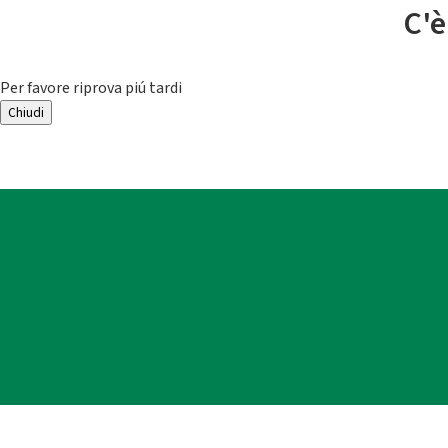
C'è
Per favore riprova piú tardi
Chiudi