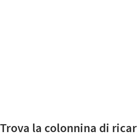
Il
Mappa colonnine di ricarica auto elettriche
Trova la colonnina di ricar