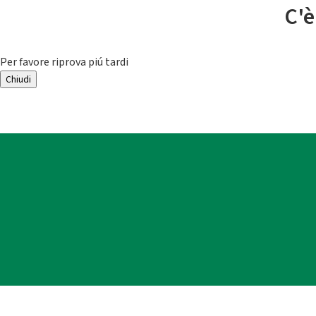
C'è
Per favore riprova piú tardi
Chiudi