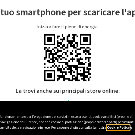
l tuo smartphone per scaricare l'
Inizia a fare il pieno di energia.
La trovi anche sui principali store online:
 funzionamento e per l’erogazione dei servizi in esso presenti, cookie analitici (propri e di
avigazione dell’utente, nonché cookie di profilazione (propri e di terze parti) per inviarti
’ambito della navigazione in rete. Per saperne di più consulta la nostra
Cookie Policy
e