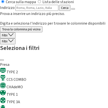
Cerca sulla mappa
Lista delle stazioni
Indirizzo
Cerca
Prova a inserire un indirizzo più preciso.
Digita e seleziona l'indirizzo per trovare le colonnine disponibili
Trova la colonnina piú vicina
Filtri
Filtri
Seleziona i filtri
Presa
TYPE 2
CCS COMBO
CHAdeMO
TYPE 1
TYPE 3A