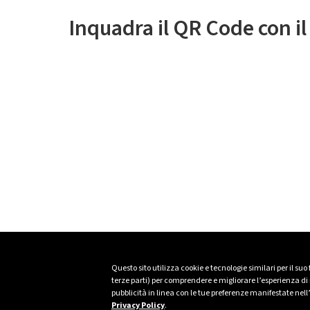
Inquadra il QR Code con i
Questo sito utilizza cookie e tecnologie similari per il suo
terze parti) per comprendere e migliorare l’esperienza di n
pubblicità in linea con le tue preferenze manifestate nell
Privacy Policy
.