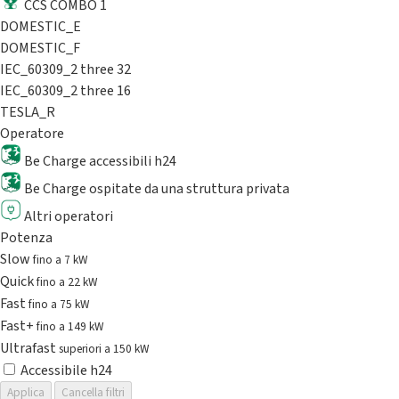
CCS COMBO 1
DOMESTIC_E
DOMESTIC_F
IEC_60309_2 three 32
IEC_60309_2 three 16
TESLA_R
Operatore
Be Charge accessibili h24
Be Charge ospitate da una struttura privata
Altri operatori
Potenza
Slow
fino a 7 kW
Quick
fino a 22 kW
Fast
fino a 75 kW
Fast+
fino a 149 kW
Ultrafast
superiori a 150 kW
Accessibile h24
Applica
Cancella filtri