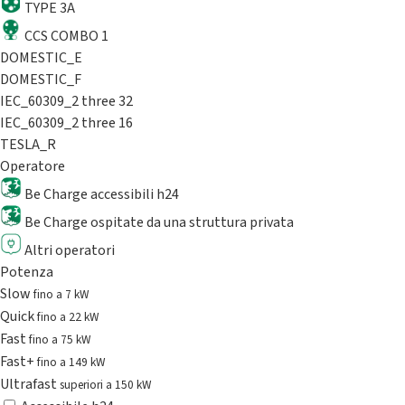
TYPE 3A
CCS COMBO 1
DOMESTIC_E
DOMESTIC_F
IEC_60309_2 three 32
IEC_60309_2 three 16
TESLA_R
Operatore
Be Charge accessibili h24
Be Charge ospitate da una struttura privata
Altri operatori
Potenza
Slow
fino a 7 kW
Quick
fino a 22 kW
Fast
fino a 75 kW
Fast+
fino a 149 kW
Ultrafast
superiori a 150 kW