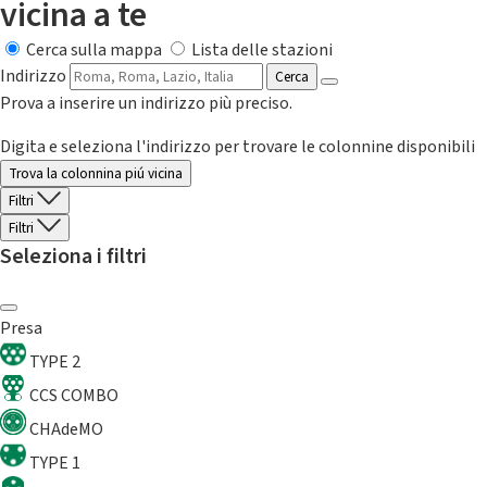
vicina a te
Cerca sulla mappa
Lista delle stazioni
Indirizzo
Cerca
Prova a inserire un indirizzo più preciso.
Digita e seleziona l'indirizzo per trovare le colonnine disponibili
Trova la colonnina piú vicina
Filtri
Filtri
Seleziona i filtri
Presa
TYPE 2
CCS COMBO
CHAdeMO
TYPE 1