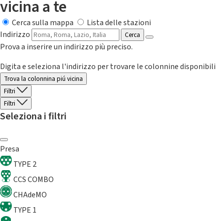
vicina a te
Cerca sulla mappa
Lista delle stazioni
Indirizzo
Cerca
Prova a inserire un indirizzo più preciso.
Digita e seleziona l'indirizzo per trovare le colonnine disponibili
Trova la colonnina piú vicina
Filtri
Filtri
Seleziona i filtri
Presa
TYPE 2
CCS COMBO
CHAdeMO
TYPE 1