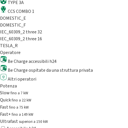
TYPE 3A
CCS COMBO 1
DOMESTIC_E
DOMESTIC_F
IEC_60309_2 three 32
IEC_60309_2 three 16
TESLA_R
Operatore
Be Charge accessibili h24
Be Charge ospitate da una struttura privata
Altri operatori
Potenza
Slow
fino a 7 kW
Quick
fino a 22 kW
Fast
fino a 75 kW
Fast+
fino a 149 kW
Ultrafast
superiori a 150 kW