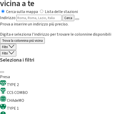
vicina a te
Cerca sulla mappa
Lista delle stazioni
Indirizzo
Cerca
Prova a inserire un indirizzo più preciso.
Digita e seleziona l'indirizzo per trovare le colonnine disponibili
Trova la colonnina piú vicina
Filtri
Filtri
Seleziona i filtri
Presa
TYPE 2
CCS COMBO
CHAdeMO
TYPE 1