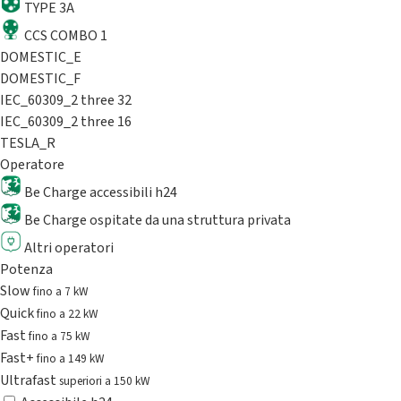
TYPE 3A
CCS COMBO 1
DOMESTIC_E
DOMESTIC_F
IEC_60309_2 three 32
IEC_60309_2 three 16
TESLA_R
Operatore
Be Charge accessibili h24
Be Charge ospitate da una struttura privata
Altri operatori
Potenza
Slow
fino a 7 kW
Quick
fino a 22 kW
Fast
fino a 75 kW
Fast+
fino a 149 kW
Ultrafast
superiori a 150 kW