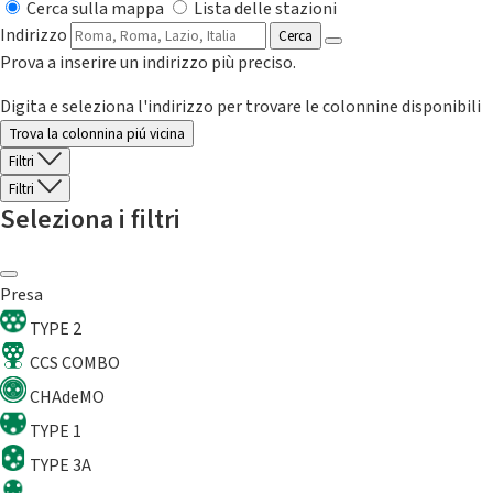
Cerca sulla mappa
Lista delle stazioni
Indirizzo
Cerca
Prova a inserire un indirizzo più preciso.
Digita e seleziona l'indirizzo per trovare le colonnine disponibili
Trova la colonnina piú vicina
Filtri
Filtri
Seleziona i filtri
Presa
TYPE 2
CCS COMBO
CHAdeMO
TYPE 1
TYPE 3A