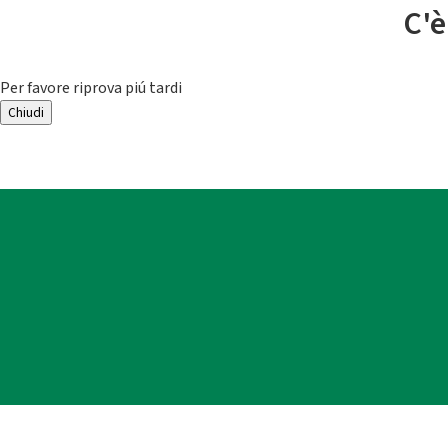
C'è
Per favore riprova piú tardi
Chiudi