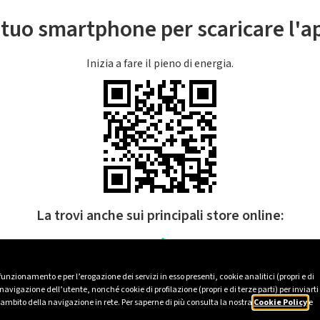
l tuo smartphone per scaricare l'
Inizia a fare il pieno di energia.
La trovi anche sui principali store online:
 funzionamento e per l’erogazione dei servizi in esso presenti, cookie analitici (propri e di
avigazione dell’utente, nonché cookie di profilazione (propri e di terze parti) per inviarti
’ambito della navigazione in rete. Per saperne di più consulta la nostra
Cookie Policy
e