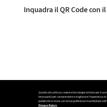
Inquadra il QR Code con i
Questo sito utilizza cookie e tecnologie similari per il suo
terze parti) per comprendere e migliorare l’esperienza di n
pubblicità in linea con le tue preferenze manifestate nell
Privacy Policy
.