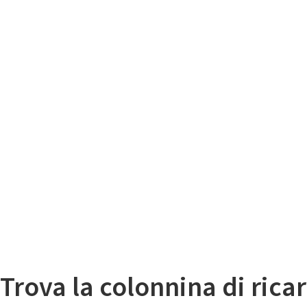
Il
Mappa colonnine di ricarica auto elettriche
Trova la colonnina di ricar