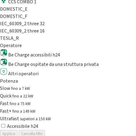
CCS COMBO 1
DOMESTIC_E
DOMESTIC_F
IEC_60309_2 three 32
IEC_60309_2 three 16
TESLA_R
Operatore
Be Charge accessibili h24
Be Charge ospitate da una struttura privata
Altri operatori
Potenza
Slow
fino a 7 kW
Quick
fino a 22 kW
Fast
fino a 75 kW
Fast+
fino a 149 kW
Ultrafast
superiori a 150 kW
Accessibile h24
Applica
Cancella filtri