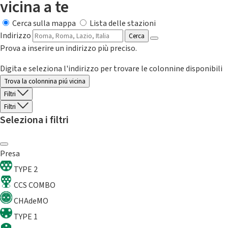
vicina a te
Cerca sulla mappa
Lista delle stazioni
Indirizzo
Cerca
Prova a inserire un indirizzo più preciso.
Digita e seleziona l'indirizzo per trovare le colonnine disponibili
Trova la colonnina piú vicina
Filtri
Filtri
Seleziona i filtri
Presa
TYPE 2
CCS COMBO
CHAdeMO
TYPE 1