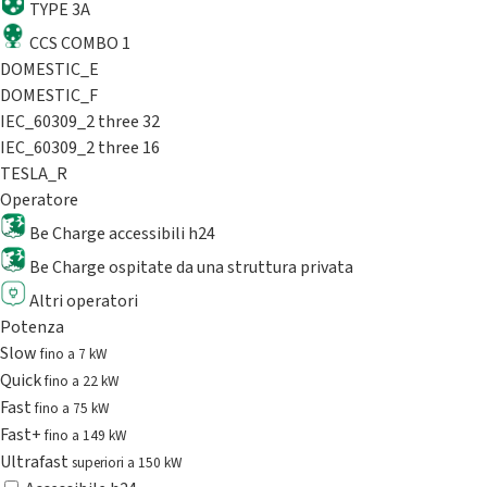
TYPE 3A
CCS COMBO 1
DOMESTIC_E
DOMESTIC_F
IEC_60309_2 three 32
IEC_60309_2 three 16
TESLA_R
Operatore
Be Charge accessibili h24
Be Charge ospitate da una struttura privata
Altri operatori
Potenza
Slow
fino a 7 kW
Quick
fino a 22 kW
Fast
fino a 75 kW
Fast+
fino a 149 kW
Ultrafast
superiori a 150 kW