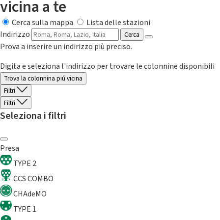
vicina a te
Cerca sulla mappa
Lista delle stazioni
Indirizzo
Cerca
Prova a inserire un indirizzo più preciso.
Digita e seleziona l'indirizzo per trovare le colonnine disponibili
Trova la colonnina piú vicina
Filtri
Filtri
Seleziona i filtri
Presa
TYPE 2
CCS COMBO
CHAdeMO
TYPE 1