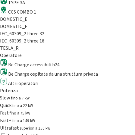
TYPE 3A
CCS COMBO 1
DOMESTIC_E
DOMESTIC_F
IEC_60309_2 three 32
IEC_60309_2 three 16
TESLA_R
Operatore
Be Charge accessibili h24
Be Charge ospitate da una struttura privata
Altri operatori
Potenza
Slow
fino a 7 kW
Quick
fino a 22 kW
Fast
fino a 75 kW
Fast+
fino a 149 kW
Ultrafast
superiori a 150 kW