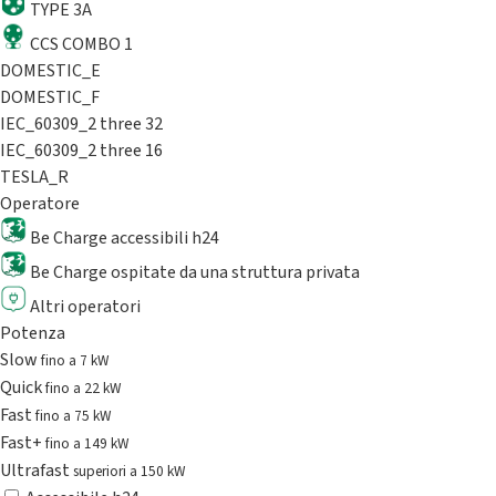
TYPE 3A
CCS COMBO 1
DOMESTIC_E
DOMESTIC_F
IEC_60309_2 three 32
IEC_60309_2 three 16
TESLA_R
Operatore
Be Charge accessibili h24
Be Charge ospitate da una struttura privata
Altri operatori
Potenza
Slow
fino a 7 kW
Quick
fino a 22 kW
Fast
fino a 75 kW
Fast+
fino a 149 kW
Ultrafast
superiori a 150 kW