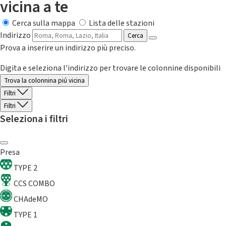
vicina a te
Cerca sulla mappa
Lista delle stazioni
Indirizzo
Cerca
Prova a inserire un indirizzo più preciso.
Digita e seleziona l'indirizzo per trovare le colonnine disponibili
Trova la colonnina piú vicina
Filtri
Filtri
Seleziona i filtri
Presa
TYPE 2
CCS COMBO
CHAdeMO
TYPE 1