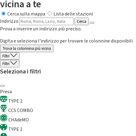
vicina a te
Cerca sulla mappa
Lista delle stazioni
Indirizzo
Cerca
Prova a inserire un indirizzo più preciso.
Digita e seleziona l'indirizzo per trovare le colonnine disponibili
Trova la colonnina piú vicina
Filtri
Filtri
Seleziona i filtri
Presa
TYPE 2
CCS COMBO
CHAdeMO
TYPE 1