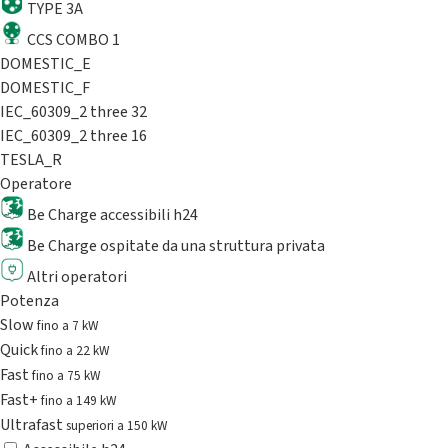
TYPE 3A
CCS COMBO 1
DOMESTIC_E
DOMESTIC_F
IEC_60309_2 three 32
IEC_60309_2 three 16
TESLA_R
Operatore
Be Charge accessibili h24
Be Charge ospitate da una struttura privata
Altri operatori
Potenza
Slow
fino a 7 kW
Quick
fino a 22 kW
Fast
fino a 75 kW
Fast+
fino a 149 kW
Ultrafast
superiori a 150 kW