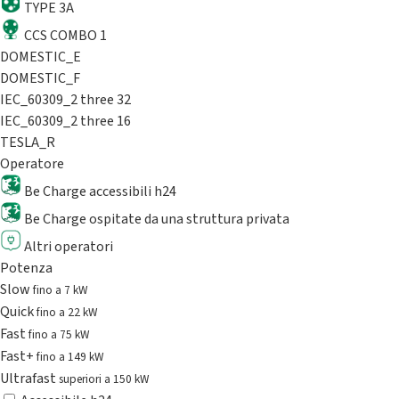
TYPE 3A
CCS COMBO 1
DOMESTIC_E
DOMESTIC_F
IEC_60309_2 three 32
IEC_60309_2 three 16
TESLA_R
Operatore
Be Charge accessibili h24
Be Charge ospitate da una struttura privata
Altri operatori
Potenza
Slow
fino a 7 kW
Quick
fino a 22 kW
Fast
fino a 75 kW
Fast+
fino a 149 kW
Ultrafast
superiori a 150 kW