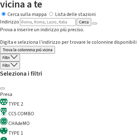
vicina a te
Cerca sulla mappa
Lista delle stazioni
Indirizzo
Cerca
Prova a inserire un indirizzo più preciso.
Digita e seleziona l'indirizzo per trovare le colonnine disponibili
Trova la colonnina piú vicina
Filtri
Filtri
Seleziona i filtri
Presa
TYPE 2
CCS COMBO
CHAdeMO
TYPE 1