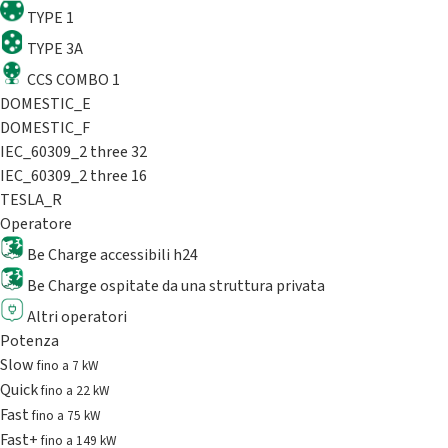
TYPE 1
TYPE 3A
CCS COMBO 1
DOMESTIC_E
DOMESTIC_F
IEC_60309_2 three 32
IEC_60309_2 three 16
TESLA_R
Operatore
Be Charge accessibili h24
Be Charge ospitate da una struttura privata
Altri operatori
Potenza
Slow
fino a 7 kW
Quick
fino a 22 kW
Fast
fino a 75 kW
Fast+
fino a 149 kW