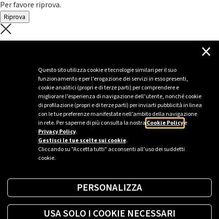
Per favore riprova.
Riprova
C'è un problema con il recupero dei
×
dati.
Questo sito utilizza cookie e tecnologie similari per il suo
funzionamento e per l’erogazione dei servizi in esso presenti,
Per favore riprova piú tardi
cookie analitici (propri e di terze parti) per comprendere e
migliorare l’esperienza di navigazione dell’utente, nonché cookie
Chiudi
di profilazione (propri e di terze parti) per inviarti pubblicità in linea
con le tue preferenze manifestate nell’ambito della navigazione
in rete. Per saperne di più consulta la nostra
Cookie Policy
e
Privacy Policy
.
Sei un’azienda o una PA?
Gestisci le tue scelte sui cookie
.
Cliccando su "Accetta tutti" acconsenti all’uso dei suddetti
cookie.
Trova la soluzione più giusta per te.
PERSONALIZZA
Richiedi una colonnina
USA SOLO I COOKIE NECESSARI