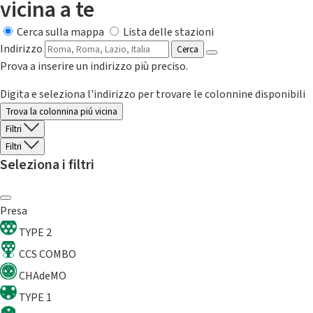
vicina a te
Cerca sulla mappa
Lista delle stazioni
Indirizzo
Cerca
Prova a inserire un indirizzo più preciso.
Digita e seleziona l'indirizzo per trovare le colonnine disponibili
Trova la colonnina piú vicina
Filtri
Filtri
Seleziona i filtri
Presa
TYPE 2
CCS COMBO
CHAdeMO
TYPE 1