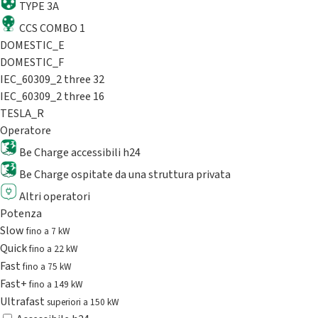
TYPE 3A
CCS COMBO 1
DOMESTIC_E
DOMESTIC_F
IEC_60309_2 three 32
IEC_60309_2 three 16
TESLA_R
Operatore
Be Charge accessibili h24
Be Charge ospitate da una struttura privata
Altri operatori
Potenza
Slow
fino a 7 kW
Quick
fino a 22 kW
Fast
fino a 75 kW
Fast+
fino a 149 kW
Ultrafast
superiori a 150 kW