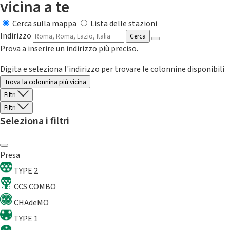
vicina a te
Cerca sulla mappa
Lista delle stazioni
Indirizzo
Cerca
Prova a inserire un indirizzo più preciso.
Digita e seleziona l'indirizzo per trovare le colonnine disponibili
Trova la colonnina piú vicina
Filtri
Filtri
Seleziona i filtri
Presa
TYPE 2
CCS COMBO
CHAdeMO
TYPE 1