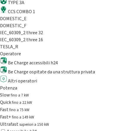
TYPE 3A
CCS COMBO 1
DOMESTIC_E
DOMESTIC_F
IEC_60309_2 three 32
IEC_60309_2 three 16
TESLA_R
Operatore
Be Charge accessibili h24
Be Charge ospitate da una struttura privata
Altri operatori
Potenza
Slow
fino a 7 kW
Quick
fino a 22 kW
Fast
fino a 75 kW
Fast+
fino a 149 kW
Ultrafast
superiori a 150 kW