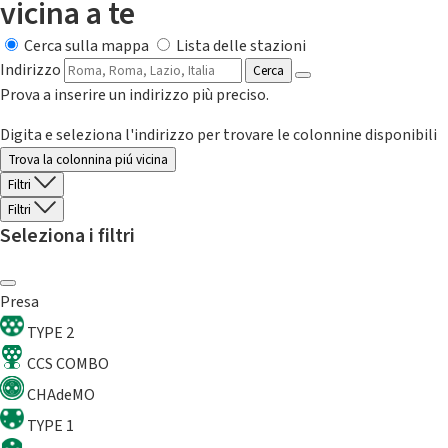
vicina a te
Cerca sulla mappa
Lista delle stazioni
Indirizzo
Cerca
Prova a inserire un indirizzo più preciso.
Digita e seleziona l'indirizzo per trovare le colonnine disponibili
Trova la colonnina piú vicina
Filtri
Filtri
Seleziona i filtri
Presa
TYPE 2
CCS COMBO
CHAdeMO
TYPE 1