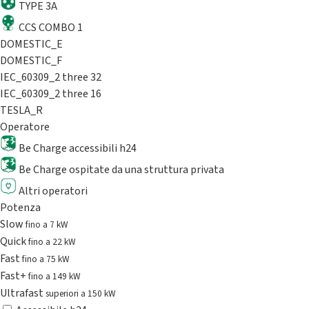
TYPE 3A
CCS COMBO 1
DOMESTIC_E
DOMESTIC_F
IEC_60309_2 three 32
IEC_60309_2 three 16
TESLA_R
Operatore
Be Charge accessibili h24
Be Charge ospitate da una struttura privata
Altri operatori
Potenza
Slow
fino a 7 kW
Quick
fino a 22 kW
Fast
fino a 75 kW
Fast+
fino a 149 kW
Ultrafast
superiori a 150 kW