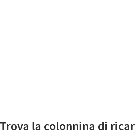
Il
Mappa colonnine di ricarica auto elettriche
Trova la colonnina di ricar