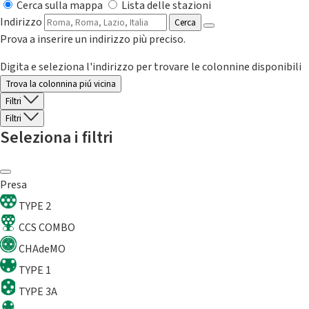
Cerca sulla mappa
Lista delle stazioni
Indirizzo
Cerca
Prova a inserire un indirizzo più preciso.
Digita e seleziona l'indirizzo per trovare le colonnine disponibili
Trova la colonnina piú vicina
Filtri
Filtri
Seleziona i filtri
Presa
TYPE 2
CCS COMBO
CHAdeMO
TYPE 1
TYPE 3A