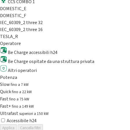
CCS COMBO 1
DOMESTIC_E
DOMESTIC_F
IEC_60309_2 three 32
IEC_60309_2 three 16
TESLA_R
Operatore
Be Charge accessibili h24
Be Charge ospitate da una struttura privata
Altri operatori
Potenza
Slow
fino a 7 kW
Quick
fino a 22 kW
Fast
fino a 75 kW
Fast+
fino a 149 kW
Ultrafast
superiori a 150 kW
Accessibile h24
Applica
Cancella filtri