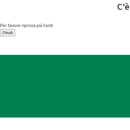
C'è
Per favore riprova piú tardi
Chiudi