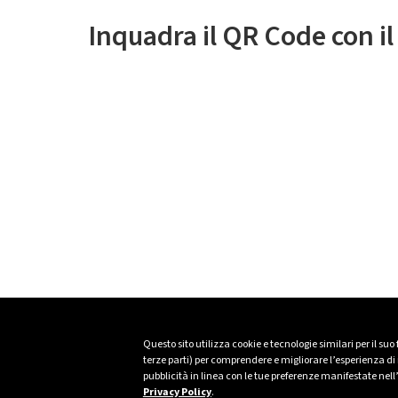
Inquadra il QR Code con i
Questo sito utilizza cookie e tecnologie similari per il suo
terze parti) per comprendere e migliorare l’esperienza di n
pubblicità in linea con le tue preferenze manifestate nell
Privacy Policy
.