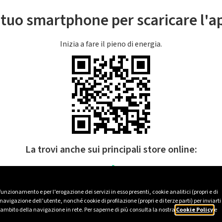
l tuo smartphone per scaricare l'
Inizia a fare il pieno di energia.
La trovi anche sui principali store online:
 funzionamento e per l’erogazione dei servizi in esso presenti, cookie analitici (propri e di
avigazione dell’utente, nonché cookie di profilazione (propri e di terze parti) per inviarti
’ambito della navigazione in rete. Per saperne di più consulta la nostra
Cookie Policy
e