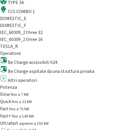
TYPE 3A
CCS COMBO 1
DOMESTIC_E
DOMESTIC_F
IEC_60309_2 three 32
IEC_60309_2 three 16
TESLA_R
Operatore
Be Charge accessibili h24
Be Charge ospitate da una struttura privata
Altri operatori
Potenza
Slow
fino a 7 kW
Quick
fino a 22 kW
Fast
fino a 75 kW
Fast+
fino a 149 kW
Ultrafast
superiori a 150 kW