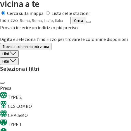
vicina a te
Cerca sulla mappa
Lista delle stazioni
Indirizzo
Cerca
Prova a inserire un indirizzo più preciso.
Digita e seleziona l'indirizzo per trovare le colonnine disponibili
Trova la colonnina piú vicina
Filtri
Filtri
Seleziona i filtri
Presa
TYPE 2
CCS COMBO
CHAdeMO
TYPE 1