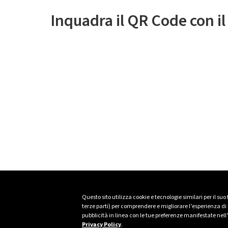
Inquadra il QR Code con i
Questo sito utilizza cookie e tecnologie similari per il suo
terze parti) per comprendere e migliorare l’esperienza di n
pubblicità in linea con le tue preferenze manifestate nell
Privacy Policy
.