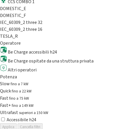
CCS COMBO 1
DOMESTIC_E
DOMESTIC_F
IEC_60309_2 three 32
IEC_60309_2 three 16
TESLA_R
Operatore
Be Charge accessibili h24
Be Charge ospitate da una struttura privata
Altri operatori
Potenza
Slow
fino a 7 kW
Quick
fino a 22 kW
Fast
fino a 75 kW
Fast+
fino a 149 kW
Ultrafast
superiori a 150 kW
Accessibile h24
Applica
Cancella filtri