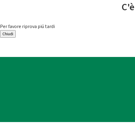
C'è
Per favore riprova piú tardi
Chiudi