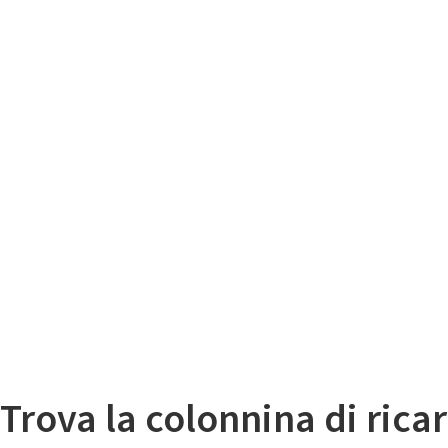
Il
Mappa colonnine di ricarica auto elettriche
Trova la colonnina di ricar