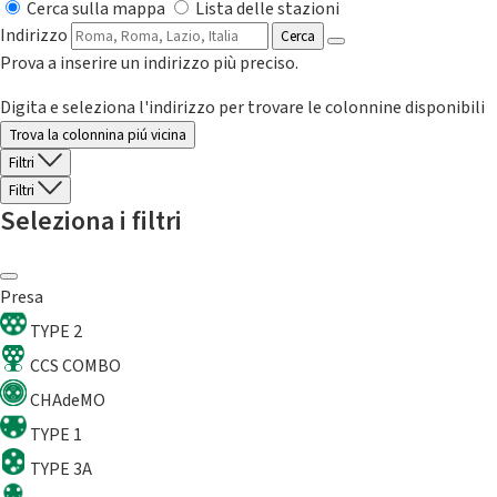
Cerca sulla mappa
Lista delle stazioni
Indirizzo
Cerca
Prova a inserire un indirizzo più preciso.
Digita e seleziona l'indirizzo per trovare le colonnine disponibili
Trova la colonnina piú vicina
Filtri
Filtri
Seleziona i filtri
Presa
TYPE 2
CCS COMBO
CHAdeMO
TYPE 1
TYPE 3A