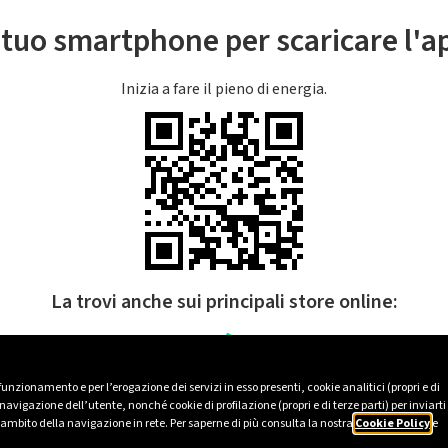
l tuo smartphone per scaricare l'
Inizia a fare il pieno di energia.
La trovi anche sui principali store online:
 funzionamento e per l’erogazione dei servizi in esso presenti, cookie analitici (propri e di
avigazione dell’utente, nonché cookie di profilazione (propri e di terze parti) per inviarti
’ambito della navigazione in rete. Per saperne di più consulta la nostra
Cookie Policy
e