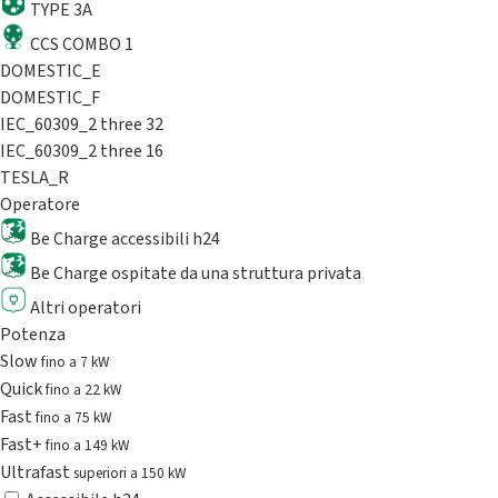
TYPE 3A
CCS COMBO 1
DOMESTIC_E
DOMESTIC_F
IEC_60309_2 three 32
IEC_60309_2 three 16
TESLA_R
Operatore
Be Charge accessibili h24
Be Charge ospitate da una struttura privata
Altri operatori
Potenza
Slow
fino a 7 kW
Quick
fino a 22 kW
Fast
fino a 75 kW
Fast+
fino a 149 kW
Ultrafast
superiori a 150 kW