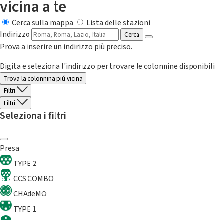
vicina a te
Cerca sulla mappa
Lista delle stazioni
Indirizzo
Cerca
Prova a inserire un indirizzo più preciso.
Digita e seleziona l'indirizzo per trovare le colonnine disponibili
Trova la colonnina piú vicina
Filtri
Filtri
Seleziona i filtri
Presa
TYPE 2
CCS COMBO
CHAdeMO
TYPE 1