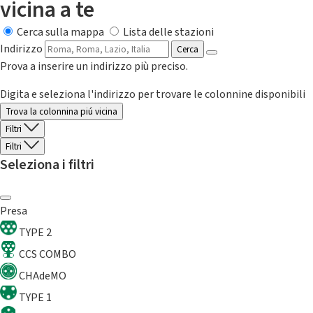
vicina a te
Cerca sulla mappa
Lista delle stazioni
Indirizzo
Cerca
Prova a inserire un indirizzo più preciso.
Digita e seleziona l'indirizzo per trovare le colonnine disponibili
Trova la colonnina piú vicina
Filtri
Filtri
Seleziona i filtri
Presa
TYPE 2
CCS COMBO
CHAdeMO
TYPE 1