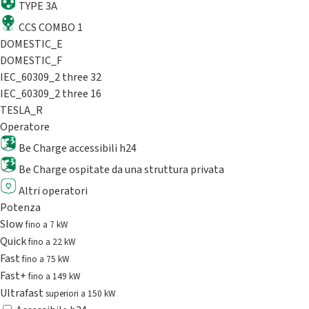
TYPE 3A
CCS COMBO 1
DOMESTIC_E
DOMESTIC_F
IEC_60309_2 three 32
IEC_60309_2 three 16
TESLA_R
Operatore
Be Charge accessibili h24
Be Charge ospitate da una struttura privata
Altri operatori
Potenza
Slow
fino a 7 kW
Quick
fino a 22 kW
Fast
fino a 75 kW
Fast+
fino a 149 kW
Ultrafast
superiori a 150 kW