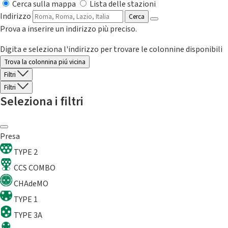
Cerca sulla mappa
Lista delle stazioni
Indirizzo
Cerca
Prova a inserire un indirizzo più preciso.
Digita e seleziona l'indirizzo per trovare le colonnine disponibili
Trova la colonnina piú vicina
Filtri
Filtri
Seleziona i filtri
Presa
TYPE 2
CCS COMBO
CHAdeMO
TYPE 1
TYPE 3A