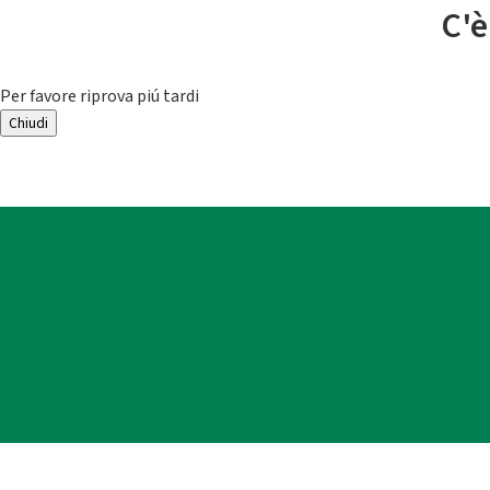
C'è
Per favore riprova piú tardi
Chiudi