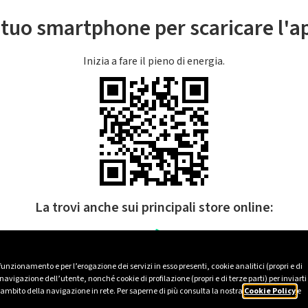
l tuo smartphone per scaricare l'
Inizia a fare il pieno di energia.
La trovi anche sui principali store online:
 funzionamento e per l’erogazione dei servizi in esso presenti, cookie analitici (propri e di
avigazione dell’utente, nonché cookie di profilazione (propri e di terze parti) per inviarti
’ambito della navigazione in rete. Per saperne di più consulta la nostra
Cookie Policy
e