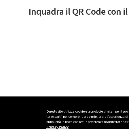
Inquadra il QR Code con i
Questo sito utilizza cookie e tecnologie similari per il suo
terze parti) per comprendere e migliorare l’esperienza di n
pubblicità in linea con le tue preferenze manifestate nell
Privacy Policy
.