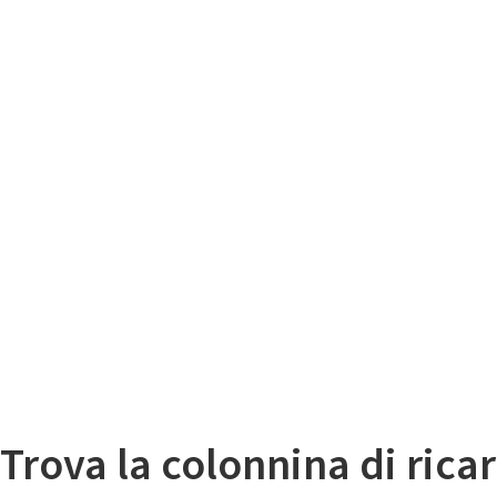
Il
Mappa colonnine di ricarica auto elettriche
Trova la colonnina di ricar