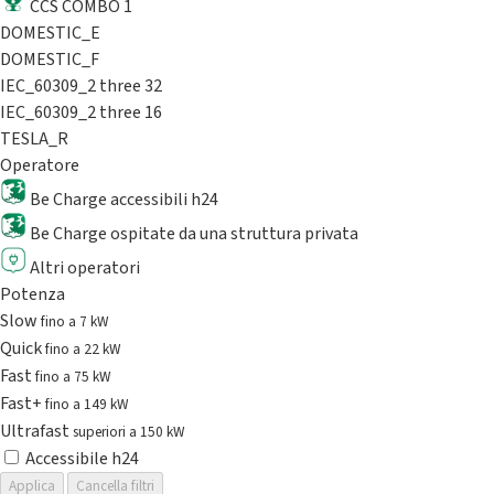
CCS COMBO 1
DOMESTIC_E
DOMESTIC_F
IEC_60309_2 three 32
IEC_60309_2 three 16
TESLA_R
Operatore
Be Charge accessibili h24
Be Charge ospitate da una struttura privata
Altri operatori
Potenza
Slow
fino a 7 kW
Quick
fino a 22 kW
Fast
fino a 75 kW
Fast+
fino a 149 kW
Ultrafast
superiori a 150 kW
Accessibile h24
Applica
Cancella filtri