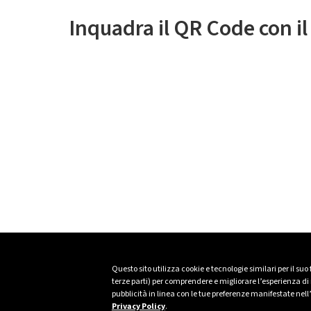
Inquadra il QR Code con i
Questo sito utilizza cookie e tecnologie similari per il suo
terze parti) per comprendere e migliorare l’esperienza di n
pubblicità in linea con le tue preferenze manifestate nell
Privacy Policy
.