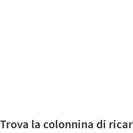
Il
Mappa colonnine di ricarica auto elettriche
Trova la colonnina di ricar