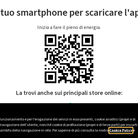
l tuo smartphone per scaricare l'
Inizia a fare il pieno di energia.
La trovi anche sui principali store online:
 funzionamento e per l’erogazione dei servizi in esso presenti, cookie analitici (propri e di
avigazione dell’utente, nonché cookie di profilazione (propri e di terze parti) per inviarti
’ambito della navigazione in rete. Per saperne di più consulta la nostra
Cookie Policy
e