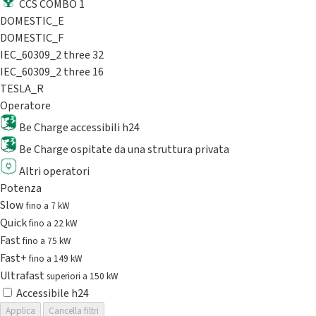
CCS COMBO 1
DOMESTIC_E
DOMESTIC_F
IEC_60309_2 three 32
IEC_60309_2 three 16
TESLA_R
Operatore
Be Charge accessibili h24
Be Charge ospitate da una struttura privata
Altri operatori
Potenza
Slow
fino a 7 kW
Quick
fino a 22 kW
Fast
fino a 75 kW
Fast+
fino a 149 kW
Ultrafast
superiori a 150 kW
Accessibile h24
Applica
Cancella filtri