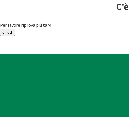
C'è
Per favore riprova piú tardi
Chiudi