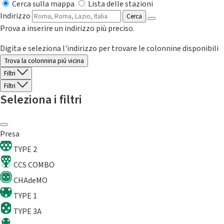
Cerca sulla mappa
Lista delle stazioni
Indirizzo
Cerca
Prova a inserire un indirizzo più preciso.
Digita e seleziona l'indirizzo per trovare le colonnine disponibili
Trova la colonnina piú vicina
Filtri
Filtri
Seleziona i filtri
Presa
TYPE 2
CCS COMBO
CHAdeMO
TYPE 1
TYPE 3A