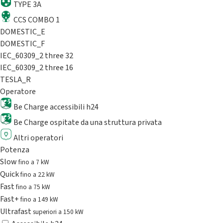
TYPE 3A
CCS COMBO 1
DOMESTIC_E
DOMESTIC_F
IEC_60309_2 three 32
IEC_60309_2 three 16
TESLA_R
Operatore
Be Charge accessibili h24
Be Charge ospitate da una struttura privata
Altri operatori
Potenza
Slow
fino a 7 kW
Quick
fino a 22 kW
Fast
fino a 75 kW
Fast+
fino a 149 kW
Ultrafast
superiori a 150 kW