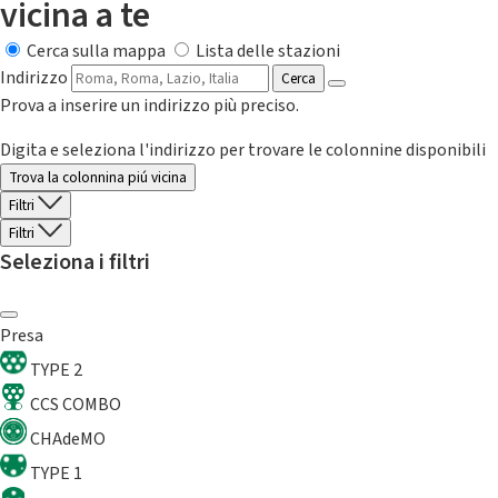
vicina a te
Cerca sulla mappa
Lista delle stazioni
Indirizzo
Cerca
Prova a inserire un indirizzo più preciso.
Digita e seleziona l'indirizzo per trovare le colonnine disponibili
Trova la colonnina piú vicina
Filtri
Filtri
Seleziona i filtri
Presa
TYPE 2
CCS COMBO
CHAdeMO
TYPE 1