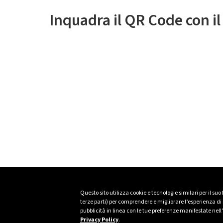
Inquadra il QR Code con i
Questo sito utilizza cookie e tecnologie similari per il suo
terze parti) per comprendere e migliorare l’esperienza di n
pubblicità in linea con le tue preferenze manifestate nell
Privacy Policy
.