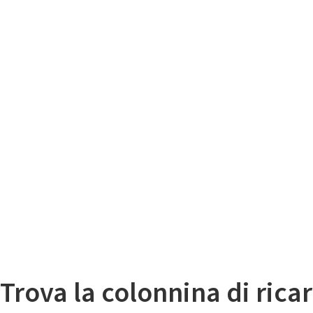
Il
Mappa colonnine di ricarica auto elettriche
Trova la colonnina di ricar