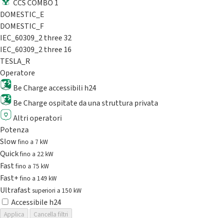
CCS COMBO 1
DOMESTIC_E
DOMESTIC_F
IEC_60309_2 three 32
IEC_60309_2 three 16
TESLA_R
Operatore
Be Charge accessibili h24
Be Charge ospitate da una struttura privata
Altri operatori
Potenza
Slow
fino a 7 kW
Quick
fino a 22 kW
Fast
fino a 75 kW
Fast+
fino a 149 kW
Ultrafast
superiori a 150 kW
Accessibile h24
Applica
Cancella filtri