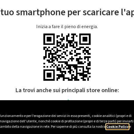
l tuo smartphone per scaricare l'
Inizia a fare il pieno di energia.
La trovi anche sui principali store online:
 funzionamento e per l’erogazione dei servizi in esso presenti, cookie analitici (propri e di
avigazione dell’utente, nonché cookie di profilazione (propri e di terze parti) per inviarti
’ambito della navigazione in rete. Per saperne di più consulta la nostra
Cookie Policy
e