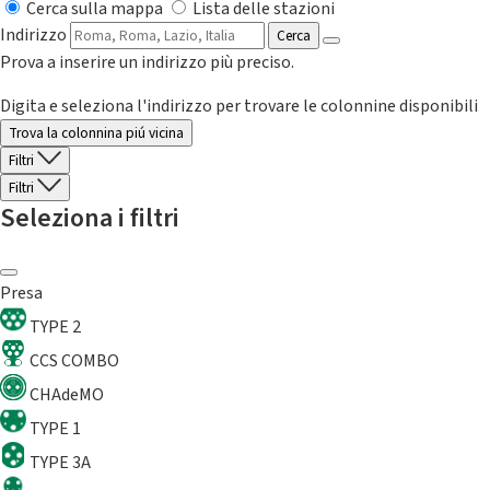
Cerca sulla mappa
Lista delle stazioni
Indirizzo
Cerca
Prova a inserire un indirizzo più preciso.
Digita e seleziona l'indirizzo per trovare le colonnine disponibili
Trova la colonnina piú vicina
Filtri
Filtri
Seleziona i filtri
Presa
TYPE 2
CCS COMBO
CHAdeMO
TYPE 1
TYPE 3A