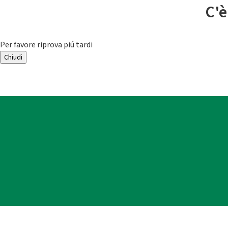
C'è
Per favore riprova piú tardi
Chiudi