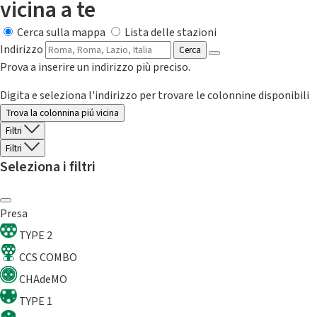
vicina a te
Cerca sulla mappa
Lista delle stazioni
Indirizzo
Cerca
Prova a inserire un indirizzo più preciso.
Digita e seleziona l'indirizzo per trovare le colonnine disponibili
Trova la colonnina piú vicina
Filtri
Filtri
Seleziona i filtri
Presa
TYPE 2
CCS COMBO
CHAdeMO
TYPE 1