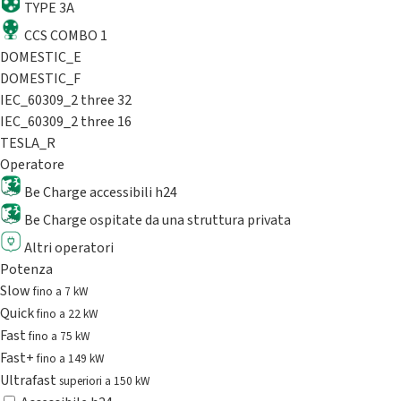
TYPE 3A
CCS COMBO 1
DOMESTIC_E
DOMESTIC_F
IEC_60309_2 three 32
IEC_60309_2 three 16
TESLA_R
Operatore
Be Charge accessibili h24
Be Charge ospitate da una struttura privata
Altri operatori
Potenza
Slow
fino a 7 kW
Quick
fino a 22 kW
Fast
fino a 75 kW
Fast+
fino a 149 kW
Ultrafast
superiori a 150 kW