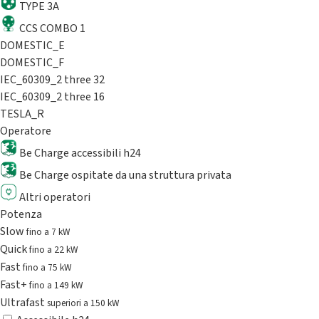
TYPE 3A
CCS COMBO 1
DOMESTIC_E
DOMESTIC_F
IEC_60309_2 three 32
IEC_60309_2 three 16
TESLA_R
Operatore
Be Charge accessibili h24
Be Charge ospitate da una struttura privata
Altri operatori
Potenza
Slow
fino a 7 kW
Quick
fino a 22 kW
Fast
fino a 75 kW
Fast+
fino a 149 kW
Ultrafast
superiori a 150 kW