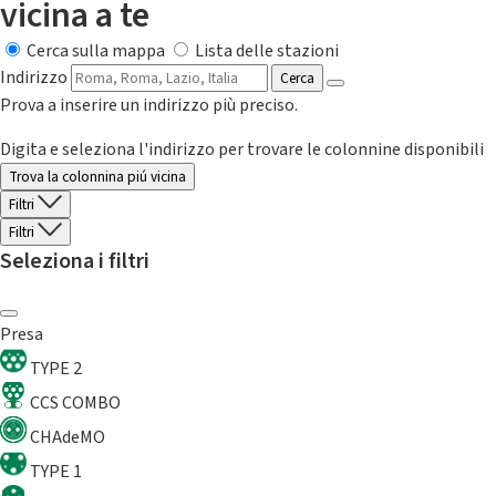
vicina a te
Cerca sulla mappa
Lista delle stazioni
Indirizzo
Cerca
Prova a inserire un indirizzo più preciso.
Digita e seleziona l'indirizzo per trovare le colonnine disponibili
Trova la colonnina piú vicina
Filtri
Filtri
Seleziona i filtri
Presa
TYPE 2
CCS COMBO
CHAdeMO
TYPE 1