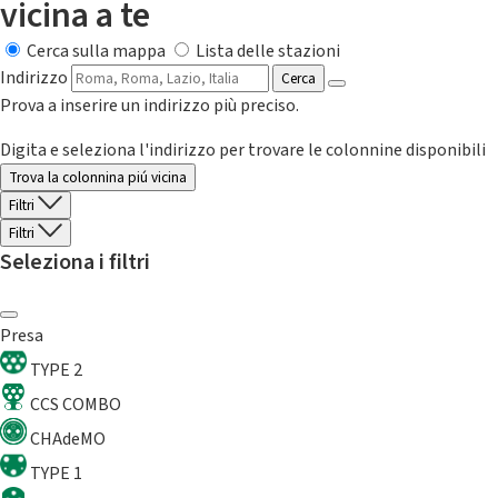
vicina a te
Cerca sulla mappa
Lista delle stazioni
Indirizzo
Cerca
Prova a inserire un indirizzo più preciso.
Digita e seleziona l'indirizzo per trovare le colonnine disponibili
Trova la colonnina piú vicina
Filtri
Filtri
Seleziona i filtri
Presa
TYPE 2
CCS COMBO
CHAdeMO
TYPE 1