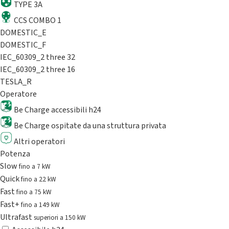
TYPE 3A
CCS COMBO 1
DOMESTIC_E
DOMESTIC_F
IEC_60309_2 three 32
IEC_60309_2 three 16
TESLA_R
Operatore
Be Charge accessibili h24
Be Charge ospitate da una struttura privata
Altri operatori
Potenza
Slow
fino a 7 kW
Quick
fino a 22 kW
Fast
fino a 75 kW
Fast+
fino a 149 kW
Ultrafast
superiori a 150 kW