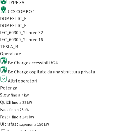
TYPE 3A
CCS COMBO 1
DOMESTIC_E
DOMESTIC_F
IEC_60309_2 three 32
IEC_60309_2 three 16
TESLA_R
Operatore
Be Charge accessibili h24
Be Charge ospitate da una struttura privata
Altri operatori
Potenza
Slow
fino a 7 kW
Quick
fino a 22 kW
Fast
fino a 75 kW
Fast+
fino a 149 kW
Ultrafast
superiori a 150 kW