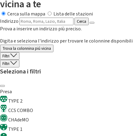
vicina a te
Cerca sulla mappa
Lista delle stazioni
Indirizzo
Cerca
Prova a inserire un indirizzo più preciso.
Digita e seleziona l'indirizzo per trovare le colonnine disponibili
Trova la colonnina piú vicina
Filtri
Filtri
Seleziona i filtri
Presa
TYPE 2
CCS COMBO
CHAdeMO
TYPE 1