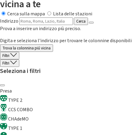
vicina a te
Cerca sulla mappa
Lista delle stazioni
Indirizzo
Cerca
Prova a inserire un indirizzo più preciso.
Digita e seleziona l'indirizzo per trovare le colonnine disponibili
Trova la colonnina piú vicina
Filtri
Filtri
Seleziona i filtri
Presa
TYPE 2
CCS COMBO
CHAdeMO
TYPE 1