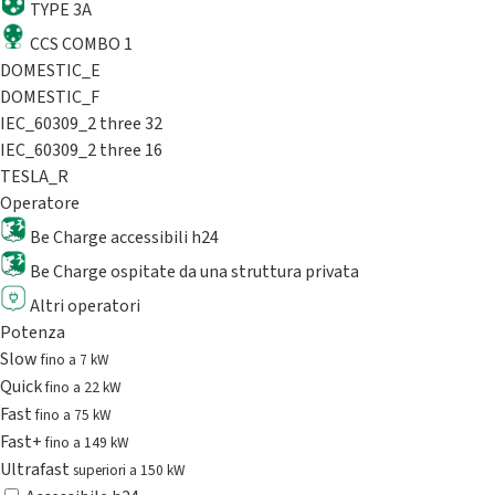
TYPE 3A
CCS COMBO 1
DOMESTIC_E
DOMESTIC_F
IEC_60309_2 three 32
IEC_60309_2 three 16
TESLA_R
Operatore
Be Charge accessibili h24
Be Charge ospitate da una struttura privata
Altri operatori
Potenza
Slow
fino a 7 kW
Quick
fino a 22 kW
Fast
fino a 75 kW
Fast+
fino a 149 kW
Ultrafast
superiori a 150 kW