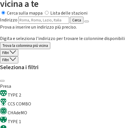
vicina a te
Cerca sulla mappa
Lista delle stazioni
Indirizzo
Cerca
Prova a inserire un indirizzo più preciso.
Digita e seleziona l'indirizzo per trovare le colonnine disponibili
Trova la colonnina piú vicina
Filtri
Filtri
Seleziona i filtri
Presa
TYPE 2
CCS COMBO
CHAdeMO
TYPE 1