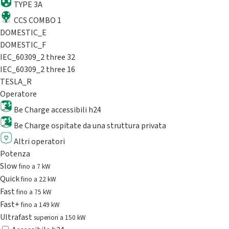
TYPE 3A
CCS COMBO 1
DOMESTIC_E
DOMESTIC_F
IEC_60309_2 three 32
IEC_60309_2 three 16
TESLA_R
Operatore
Be Charge accessibili h24
Be Charge ospitate da una struttura privata
Altri operatori
Potenza
Slow
fino a 7 kW
Quick
fino a 22 kW
Fast
fino a 75 kW
Fast+
fino a 149 kW
Ultrafast
superiori a 150 kW