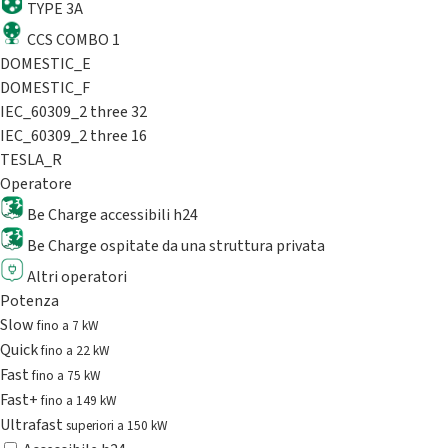
TYPE 3A
CCS COMBO 1
DOMESTIC_E
DOMESTIC_F
IEC_60309_2 three 32
IEC_60309_2 three 16
TESLA_R
Operatore
Be Charge accessibili h24
Be Charge ospitate da una struttura privata
Altri operatori
Potenza
Slow
fino a 7 kW
Quick
fino a 22 kW
Fast
fino a 75 kW
Fast+
fino a 149 kW
Ultrafast
superiori a 150 kW