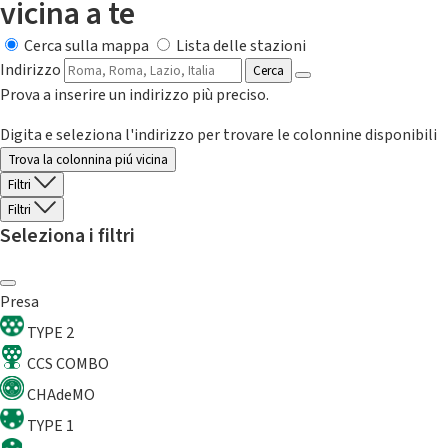
vicina a te
Cerca sulla mappa
Lista delle stazioni
Indirizzo
Cerca
Prova a inserire un indirizzo più preciso.
Digita e seleziona l'indirizzo per trovare le colonnine disponibili
Trova la colonnina piú vicina
Filtri
Filtri
Seleziona i filtri
Presa
TYPE 2
CCS COMBO
CHAdeMO
TYPE 1