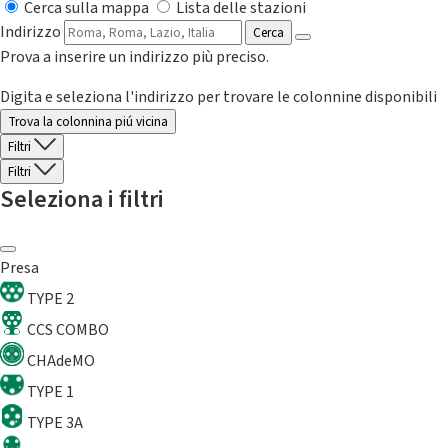
Cerca sulla mappa
Lista delle stazioni
Indirizzo
Cerca
Prova a inserire un indirizzo più preciso.
Digita e seleziona l'indirizzo per trovare le colonnine disponibili
Trova la colonnina piú vicina
Filtri
Filtri
Seleziona i filtri
Presa
TYPE 2
CCS COMBO
CHAdeMO
TYPE 1
TYPE 3A