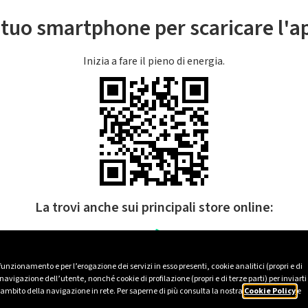
l tuo smartphone per scaricare l'
Inizia a fare il pieno di energia.
La trovi anche sui principali store online:
 funzionamento e per l’erogazione dei servizi in esso presenti, cookie analitici (propri e di
avigazione dell’utente, nonché cookie di profilazione (propri e di terze parti) per inviarti
’ambito della navigazione in rete. Per saperne di più consulta la nostra
Cookie Policy
e