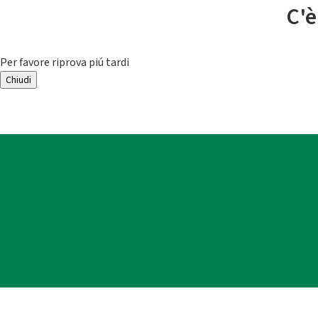
C'è
Per favore riprova piú tardi
Chiudi