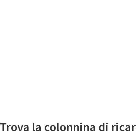
Il
Mappa colonnine di ricarica auto elettriche
Trova la colonnina di ricar