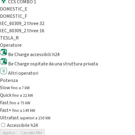
CCS COMBO 1
DOMESTIC_E
DOMESTIC_F
IEC_60309_2 three 32
IEC_60309_2 three 16
TESLA_R
Operatore
Be Charge accessibili h24
Be Charge ospitate da una struttura privata
Altri operatori
Potenza
Slow
fino a 7 kW
Quick
fino a 22 kW
Fast
fino a 75 kW
Fast+
fino a 149 kW
Ultrafast
superiori a 150 kW
Accessibile h24
Applica
Cancella filtri