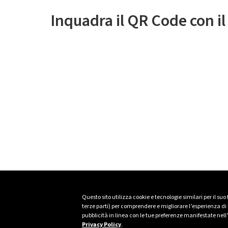
Inquadra il QR Code con i
Questo sito utilizza cookie e tecnologie similari per il suo
terze parti) per comprendere e migliorare l’esperienza di n
pubblicità in linea con le tue preferenze manifestate nell
Privacy Policy
.