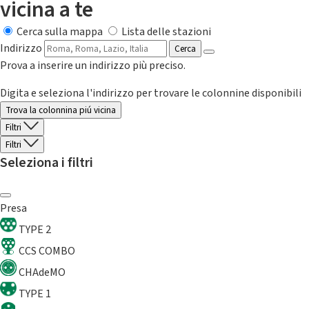
vicina a te
Cerca sulla mappa
Lista delle stazioni
Indirizzo
Cerca
Prova a inserire un indirizzo più preciso.
Digita e seleziona l'indirizzo per trovare le colonnine disponibili
Trova la colonnina piú vicina
Filtri
Filtri
Seleziona i filtri
Presa
TYPE 2
CCS COMBO
CHAdeMO
TYPE 1