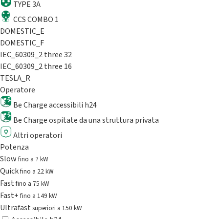
TYPE 3A
CCS COMBO 1
DOMESTIC_E
DOMESTIC_F
IEC_60309_2 three 32
IEC_60309_2 three 16
TESLA_R
Operatore
Be Charge accessibili h24
Be Charge ospitate da una struttura privata
Altri operatori
Potenza
Slow
fino a 7 kW
Quick
fino a 22 kW
Fast
fino a 75 kW
Fast+
fino a 149 kW
Ultrafast
superiori a 150 kW