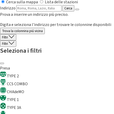
Cerca sulla mappa
Lista delle stazioni
Indirizzo
Cerca
Prova a inserire un indirizzo più preciso.
Digita e seleziona l'indirizzo per trovare le colonnine disponibili
Trova la colonnina piú vicina
Filtri
Filtri
Seleziona i filtri
Presa
TYPE 2
CCS COMBO
CHAdeMO
TYPE 1
TYPE 3A