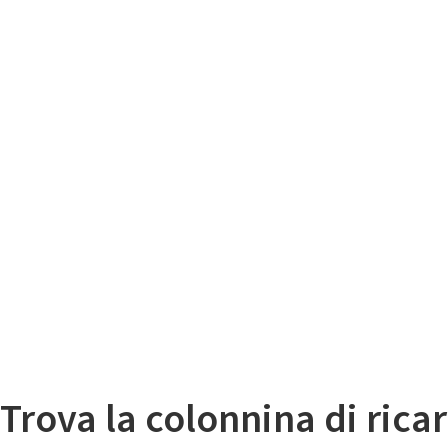
Il
Mappa colonnine di ricarica auto elettriche
Trova la colonnina di ricar