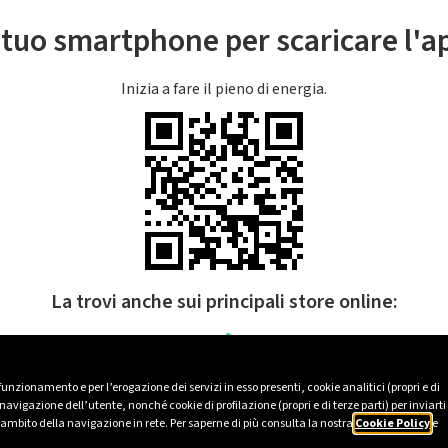
l tuo smartphone per scaricare l'
Inizia a fare il pieno di energia.
La trovi anche sui principali store online:
 funzionamento e per l’erogazione dei servizi in esso presenti, cookie analitici (propri e di
avigazione dell’utente, nonché cookie di profilazione (propri e di terze parti) per inviarti
’ambito della navigazione in rete. Per saperne di più consulta la nostra
Cookie Policy
e