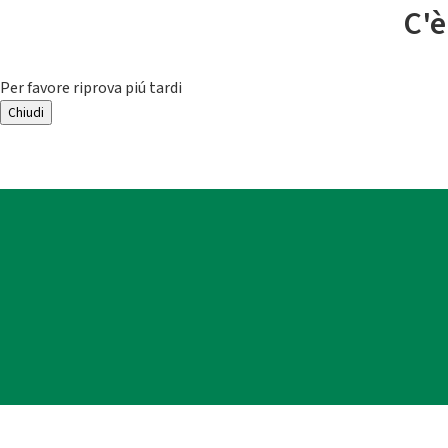
C'è
Per favore riprova piú tardi
Chiudi