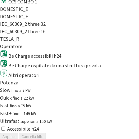
CCS COMBO 1
DOMESTIC_E
DOMESTIC_F
IEC_60309_2 three 32
IEC_60309_2 three 16
TESLA_R
Operatore
Be Charge accessibili h24
Be Charge ospitate da una struttura privata
Altri operatori
Potenza
Slow
fino a 7 kW
Quick
fino a 22 kW
Fast
fino a 75 kW
Fast+
fino a 149 kW
Ultrafast
superiori a 150 kW
Accessibile h24
Applica
Cancella filtri