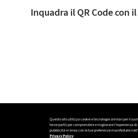
Inquadra il QR Code con i
Questo sito utilizza cookie e tecnologie similari per il suo
terze parti) per comprendere e migliorare l’esperienza di n
pubblicità in linea con le tue preferenze manifestate nell
Privacy Policy
.