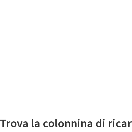
Il
Mappa colonnine di ricarica auto elettriche
Trova la colonnina di ricar