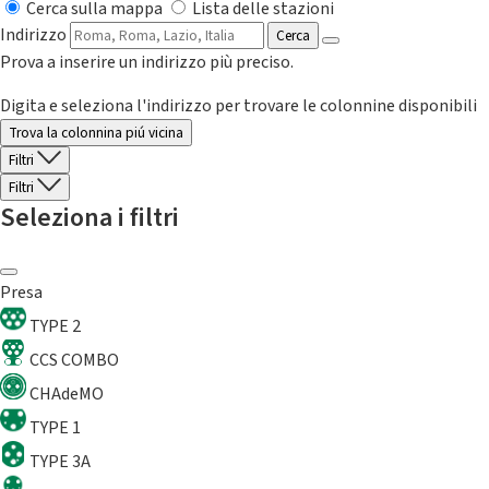
Cerca sulla mappa
Lista delle stazioni
Indirizzo
Cerca
Prova a inserire un indirizzo più preciso.
Digita e seleziona l'indirizzo per trovare le colonnine disponibili
Trova la colonnina piú vicina
Filtri
Filtri
Seleziona i filtri
Presa
TYPE 2
CCS COMBO
CHAdeMO
TYPE 1
TYPE 3A