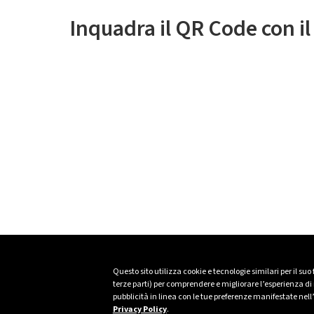
Inquadra il QR Code con i
Questo sito utilizza cookie e tecnologie similari per il suo
terze parti) per comprendere e migliorare l’esperienza di n
pubblicità in linea con le tue preferenze manifestate nell
Privacy Policy
.