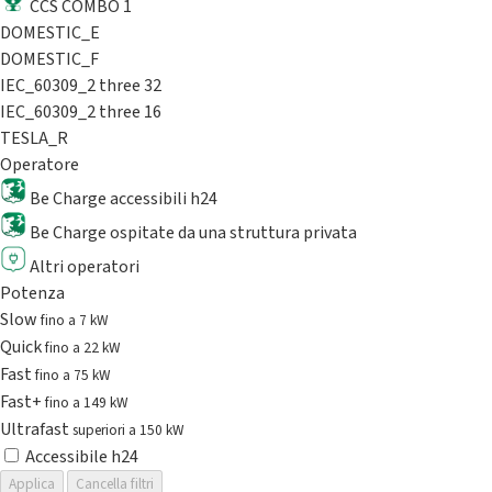
CCS COMBO 1
DOMESTIC_E
DOMESTIC_F
IEC_60309_2 three 32
IEC_60309_2 three 16
TESLA_R
Operatore
Be Charge accessibili h24
Be Charge ospitate da una struttura privata
Altri operatori
Potenza
Slow
fino a 7 kW
Quick
fino a 22 kW
Fast
fino a 75 kW
Fast+
fino a 149 kW
Ultrafast
superiori a 150 kW
Accessibile h24
Applica
Cancella filtri