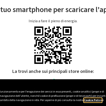
l tuo smartphone per scaricare l'
Inizia a fare il pieno di energia.
La trovi anche sui principali store online:
 funzionamento e per l’erogazione dei servizi in esso presenti, cookie analitici (propri e di
avigazione dell’utente, nonché cookie di profilazione (propri e di terze parti) per inviarti
’ambito della navigazione in rete. Per saperne di più consulta la nostra
Cookie Policy
e