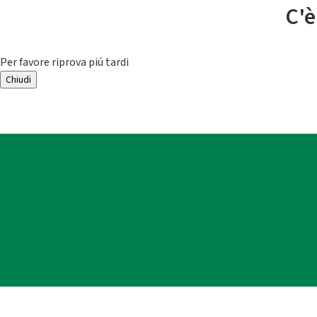
C'è
Per favore riprova piú tardi
Chiudi