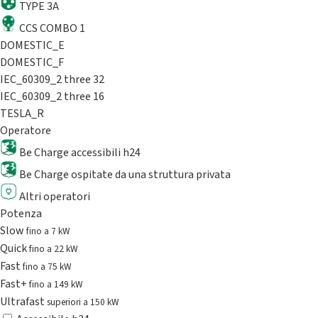
TYPE 3A
CCS COMBO 1
DOMESTIC_E
DOMESTIC_F
IEC_60309_2 three 32
IEC_60309_2 three 16
TESLA_R
Operatore
Be Charge accessibili h24
Be Charge ospitate da una struttura privata
Altri operatori
Potenza
Slow
fino a 7 kW
Quick
fino a 22 kW
Fast
fino a 75 kW
Fast+
fino a 149 kW
Ultrafast
superiori a 150 kW