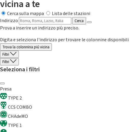
vicina a te
Cerca sulla mappa
Lista delle stazioni
Indirizzo
Cerca
Prova a inserire un indirizzo più preciso.
Digita e seleziona l'indirizzo per trovare le colonnine disponibili
Trova la colonnina piú vicina
Filtri
Filtri
Seleziona i filtri
Presa
TYPE 2
CCS COMBO
CHAdeMO
TYPE 1