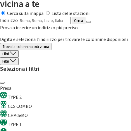
vicina a te
Cerca sulla mappa
Lista delle stazioni
Indirizzo
Cerca
Prova a inserire un indirizzo più preciso.
Digita e seleziona l'indirizzo per trovare le colonnine disponibili
Trova la colonnina piú vicina
Filtri
Filtri
Seleziona i filtri
Presa
TYPE 2
CCS COMBO
CHAdeMO
TYPE 1