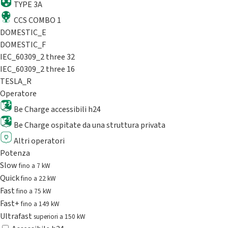
TYPE 3A
CCS COMBO 1
DOMESTIC_E
DOMESTIC_F
IEC_60309_2 three 32
IEC_60309_2 three 16
TESLA_R
Operatore
Be Charge accessibili h24
Be Charge ospitate da una struttura privata
Altri operatori
Potenza
Slow
fino a 7 kW
Quick
fino a 22 kW
Fast
fino a 75 kW
Fast+
fino a 149 kW
Ultrafast
superiori a 150 kW