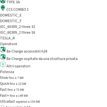
TYPE 3A
CCS COMBO 1
DOMESTIC_E
DOMESTIC_F
IEC_60309_2 three 32
IEC_60309_2 three 16
TESLA_R
Operatore
Be Charge accessibili h24
Be Charge ospitate da una struttura privata
Altri operatori
Potenza
Slow
fino a 7 kW
Quick
fino a 22 kW
Fast
fino a 75 kW
Fast+
fino a 149 kW
Ultrafast
superiori a 150 kW