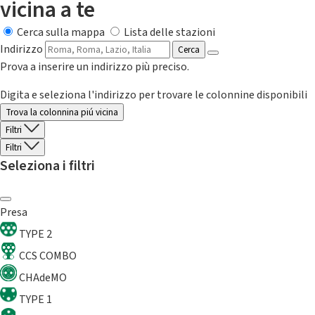
vicina a te
Cerca sulla mappa
Lista delle stazioni
Indirizzo
Cerca
Prova a inserire un indirizzo più preciso.
Digita e seleziona l'indirizzo per trovare le colonnine disponibili
Trova la colonnina piú vicina
Filtri
Filtri
Seleziona i filtri
Presa
TYPE 2
CCS COMBO
CHAdeMO
TYPE 1