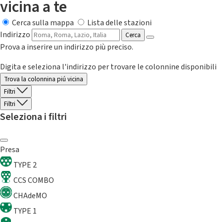
vicina a te
Cerca sulla mappa
Lista delle stazioni
Indirizzo
Cerca
Prova a inserire un indirizzo più preciso.
Digita e seleziona l'indirizzo per trovare le colonnine disponibili
Trova la colonnina piú vicina
Filtri
Filtri
Seleziona i filtri
Presa
TYPE 2
CCS COMBO
CHAdeMO
TYPE 1