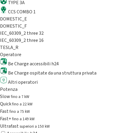
TYPE 3A
CCS COMBO 1
DOMESTIC_E
DOMESTIC_F
IEC_60309_2 three 32
IEC_60309_2 three 16
TESLA_R
Operatore
Be Charge accessibili h24
Be Charge ospitate da una struttura privata
Altri operatori
Potenza
Slow
fino a 7 kW
Quick
fino a 22 kW
Fast
fino a 75 kW
Fast+
fino a 149 kW
Ultrafast
superiori a 150 kW