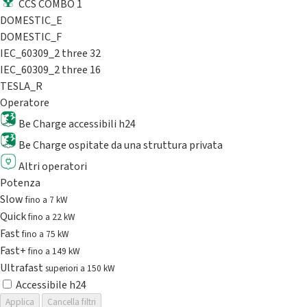
CCS COMBO 1
DOMESTIC_E
DOMESTIC_F
IEC_60309_2 three 32
IEC_60309_2 three 16
TESLA_R
Operatore
Be Charge accessibili h24
Be Charge ospitate da una struttura privata
Altri operatori
Potenza
Slow
fino a 7 kW
Quick
fino a 22 kW
Fast
fino a 75 kW
Fast+
fino a 149 kW
Ultrafast
superiori a 150 kW
Accessibile h24
Applica
Cancella filtri