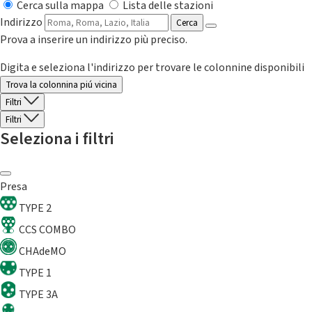
Cerca sulla mappa
Lista delle stazioni
Indirizzo
Cerca
Prova a inserire un indirizzo più preciso.
Digita e seleziona l'indirizzo per trovare le colonnine disponibili
Trova la colonnina piú vicina
Filtri
Filtri
Seleziona i filtri
Presa
TYPE 2
CCS COMBO
CHAdeMO
TYPE 1
TYPE 3A