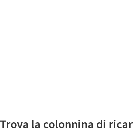
Il
Mappa colonnine di ricarica auto elettriche
Trova la colonnina di ricar