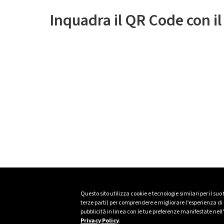
Inquadra il QR Code con i
Questo sito utilizza cookie e tecnologie similari per il suo
terze parti) per comprendere e migliorare l’esperienza di n
pubblicità in linea con le tue preferenze manifestate nell
Privacy Policy
.