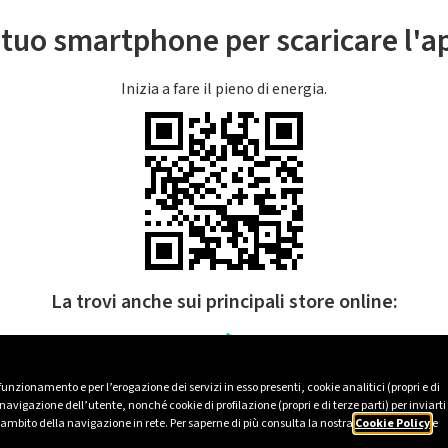
l tuo smartphone per scaricare l'
Inizia a fare il pieno di energia.
La trovi anche sui principali store online:
 funzionamento e per l’erogazione dei servizi in esso presenti, cookie analitici (propri e di
avigazione dell’utente, nonché cookie di profilazione (propri e di terze parti) per inviarti
’ambito della navigazione in rete. Per saperne di più consulta la nostra
Cookie Policy
e