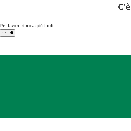
C'è
Per favore riprova piú tardi
Chiudi