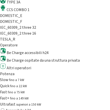
TYPE 3A
CCS COMBO 1
DOMESTIC_E
DOMESTIC_F
IEC_60309_2 three 32
IEC_60309_2 three 16
TESLA_R
Operatore
Be Charge accessibili h24
Be Charge ospitate da una struttura privata
Altri operatori
Potenza
Slow
fino a 7 kW
Quick
fino a 22 kW
Fast
fino a 75 kW
Fast+
fino a 149 kW
Ultrafast
superiori a 150 kW