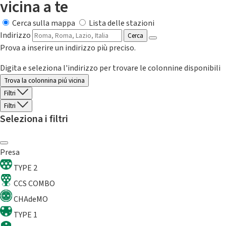
vicina a te
Cerca sulla mappa
Lista delle stazioni
Indirizzo
Cerca
Prova a inserire un indirizzo più preciso.
Digita e seleziona l'indirizzo per trovare le colonnine disponibili
Trova la colonnina piú vicina
Filtri
Filtri
Seleziona i filtri
Presa
TYPE 2
CCS COMBO
CHAdeMO
TYPE 1