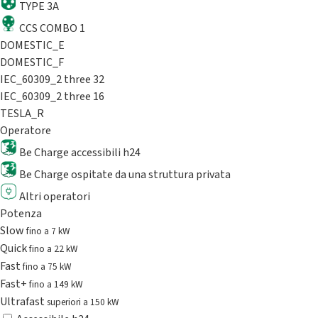
TYPE 3A
CCS COMBO 1
DOMESTIC_E
DOMESTIC_F
IEC_60309_2 three 32
IEC_60309_2 three 16
TESLA_R
Operatore
Be Charge accessibili h24
Be Charge ospitate da una struttura privata
Altri operatori
Potenza
Slow
fino a 7 kW
Quick
fino a 22 kW
Fast
fino a 75 kW
Fast+
fino a 149 kW
Ultrafast
superiori a 150 kW