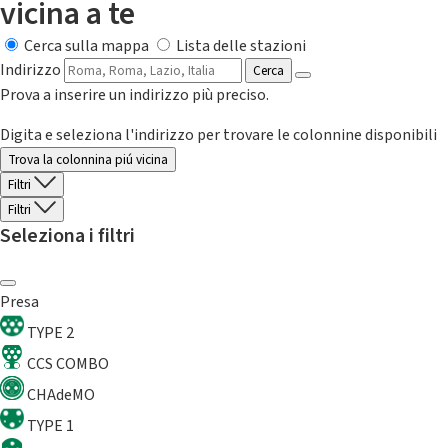
vicina a te
Cerca sulla mappa
Lista delle stazioni
Indirizzo
Cerca
Prova a inserire un indirizzo più preciso.
Digita e seleziona l'indirizzo per trovare le colonnine disponibili
Trova la colonnina piú vicina
Filtri
Filtri
Seleziona i filtri
Presa
TYPE 2
CCS COMBO
CHAdeMO
TYPE 1