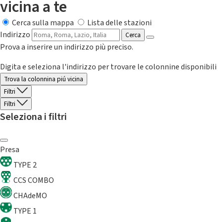
vicina a te
Cerca sulla mappa
Lista delle stazioni
Indirizzo
Cerca
Prova a inserire un indirizzo più preciso.
Digita e seleziona l'indirizzo per trovare le colonnine disponibili
Trova la colonnina piú vicina
Filtri
Filtri
Seleziona i filtri
Presa
TYPE 2
CCS COMBO
CHAdeMO
TYPE 1