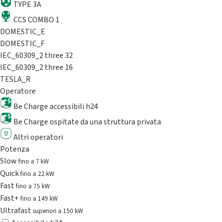
TYPE 3A
CCS COMBO 1
DOMESTIC_E
DOMESTIC_F
IEC_60309_2 three 32
IEC_60309_2 three 16
TESLA_R
Operatore
Be Charge accessibili h24
Be Charge ospitate da una struttura privata
Altri operatori
Potenza
Slow
fino a 7 kW
Quick
fino a 22 kW
Fast
fino a 75 kW
Fast+
fino a 149 kW
Ultrafast
superiori a 150 kW