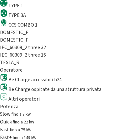
TYPE 1
TYPE 3A
CCS COMBO 1
DOMESTIC_E
DOMESTIC_F
IEC_60309_2 three 32
IEC_60309_2 three 16
TESLA_R
Operatore
Be Charge accessibili h24
Be Charge ospitate da una struttura privata
Altri operatori
Potenza
Slow
fino a 7 kW
Quick
fino a 22 kW
Fast
fino a 75 kW
Fast+
fino a 149 kW