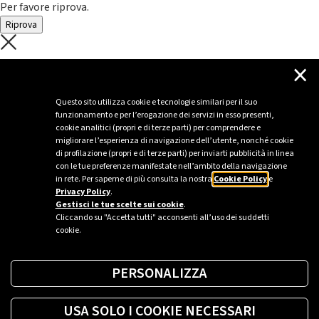
Per favore riprova.
Riprova
C'è un problema con il recupero dei
×
dati.
Questo sito utilizza cookie e tecnologie similari per il suo
funzionamento e per l’erogazione dei servizi in esso presenti,
Per favore riprova piú tardi
cookie analitici (propri e di terze parti) per comprendere e
migliorare l’esperienza di navigazione dell’utente, nonché cookie
Chiudi
di profilazione (propri e di terze parti) per inviarti pubblicità in linea
con le tue preferenze manifestate nell’ambito della navigazione
in rete. Per saperne di più consulta la nostra
Cookie Policy
e
Privacy Policy
.
Sei un’azienda o una PA?
Gestisci le tue scelte sui cookie
.
Cliccando su "Accetta tutti" acconsenti all’uso dei suddetti
cookie.
Trova la soluzione più giusta per te.
PERSONALIZZA
Richiedi una colonnina
USA SOLO I COOKIE NECESSARI